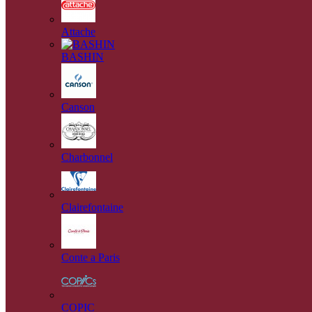
Attache
BASHIN
Canson
Charbonnel
Clairefontaine
Conte a Paris
COPIC