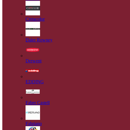
Cretacolor
Daler Rowney
Derwent
EDDING
Faber Castell
Fabriano