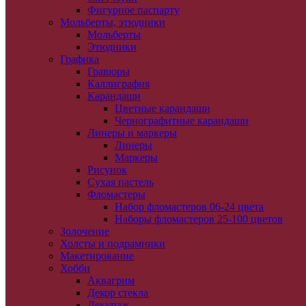
Фигурное паспарту
Мольберты, этюдники
Мольберты
Этюдники
Графика
Гравюры
Каллиграфия
Карандаши
Цветные карандаши
Чернографитные карандаши
Линеры и маркеры
Линеры
Маркеры
Рисунок
Сухая пастель
Фломастеры
Набор фломастеров 06-24 цвета
Наборы фломастеров 25-100 цветов
Золочение
Холсты и подрамники
Макетирование
Хобби
Аквагрим
Декор стекла
Декупаж