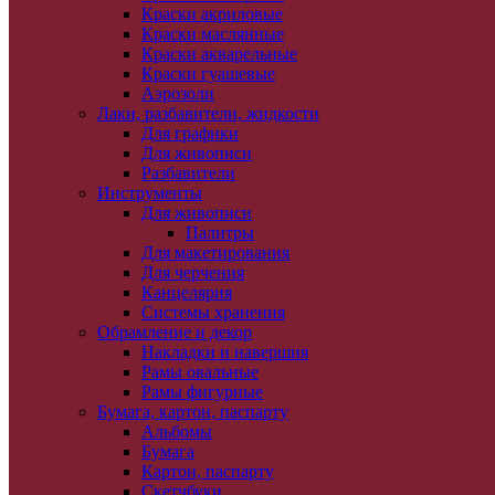
Краски акриловые
Краски маслянные
Краски акварельные
Краски гуашевые
Аэрозоли
Лаки, разбавители, жидкости
Для графики
Для живописи
Разбавители
Инструменты
Для живописи
Палитры
Для макетирования
Для черчения
Канцелярия
Системы хранения
Обрамление и декор
Накладки и навершия
Рамы овальные
Рамы фигурные
Бумага, картон, паспарту
Альбомы
Бумага
Картон, паспарту
Скетчбуки