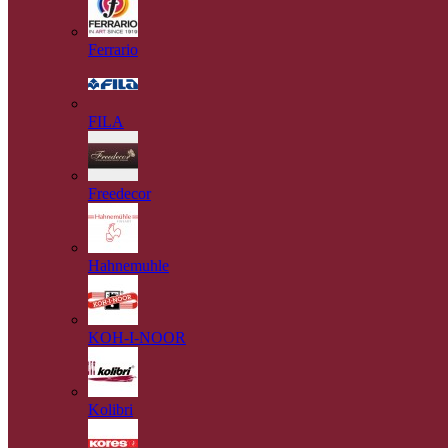
Ferrario
FILA
Freedecor
Hahnemuhle
KOH-I-NOOR
Kolibri