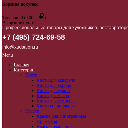
Корзина покупок
p
Товаров: 0 (0.00
)
В корзине пусто!
Профессиональные товары для художников, реставраторо
+7 (495) 724-69-58
info@xudsalon.ru
Menu
Главная
Категории
Кисти
Кисти для акварели
Кисти для акрила
Кисти для гуаши
Кисти для масла
Кисти для темперы
Кисти специальные
Краски
Краска для линогравюры
Пигменты
Краски темперные