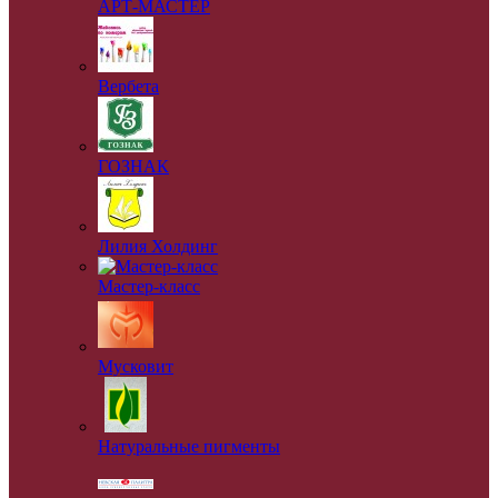
АРТ-МАСТЕР
Вербета
ГОЗНАК
Лилия Холдинг
Мастер-класс
Мусковит
Натуральные пигменты