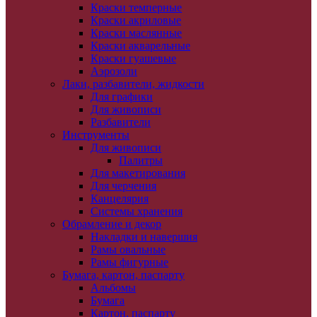
Краски темперные
Краски акриловые
Краски маслянные
Краски акварельные
Краски гуашевые
Аэрозоли
Лаки, разбавители, жидкости
Для графики
Для живописи
Разбавители
Инструменты
Для живописи
Палитры
Для макетирования
Для черчения
Канцелярия
Системы хранения
Обрамление и декор
Накладки и навершия
Рамы овальные
Рамы фигурные
Бумага, картон, паспарту
Альбомы
Бумага
Картон, паспарту