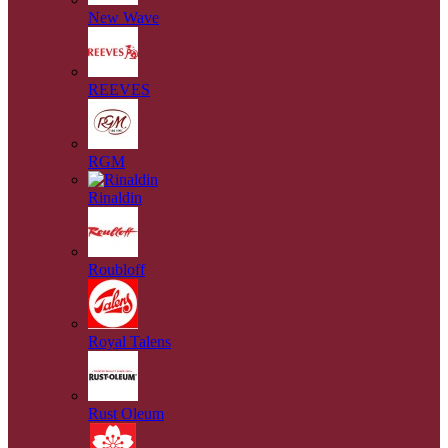
New Wave
REEVES
RGM
Rinaldin
Roubloff
Royal Talens
Rust Oleum