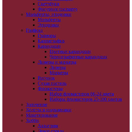
Скетчбуки
Фигурное паспарту
Мольберты, этюдники
Мольберты
Этюдники
Графика
Гравюры
Каллиграфия
Карандаши
Цветные карандаши
Чернографитные карандаши
Линеры и маркеры
Линеры
Маркеры
Рисунок
Сухая пастель
Фломастеры
Набор фломастеров 06-24 цвета
Наборы фломастеров 25-100 цветов
Золочение
Холсты и подрамники
Макетирование
Хобби
Аквагрим
Декор стекла