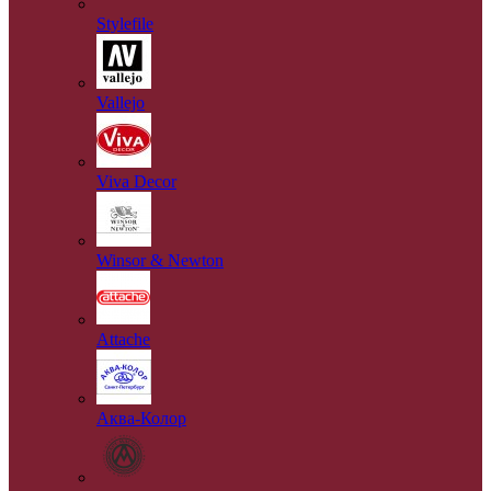
Stylefile
Vallejo
Viva Decor
Winsor & Newton
Аttache
Аква-Колор