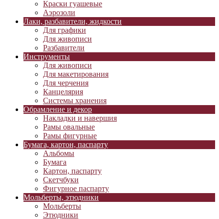
Краски гуашевые
Аэрозоли
Лаки, разбавители, жидкости
Для графики
Для живописи
Разбавители
Инструменты
Для живописи
Для макетирования
Для черчения
Канцелярия
Системы хранения
Обрамление и декор
Накладки и навершия
Рамы овальные
Рамы фигурные
Бумага, картон, паспарту
Альбомы
Бумага
Картон, паспарту
Скетчбуки
Фигурное паспарту
Мольберты, этюдники
Мольберты
Этюдники