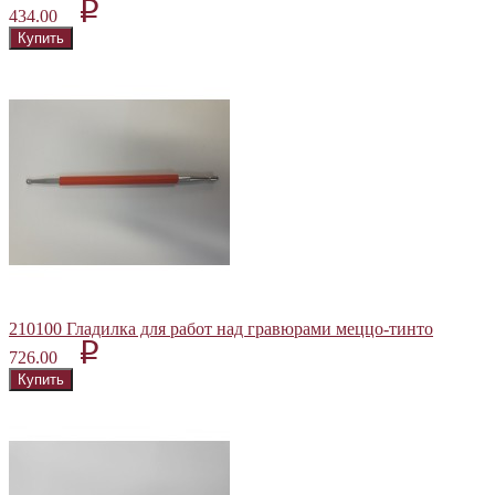
p
434.00
210100 Гладилка для работ над гравюрами меццо-тинто
p
726.00