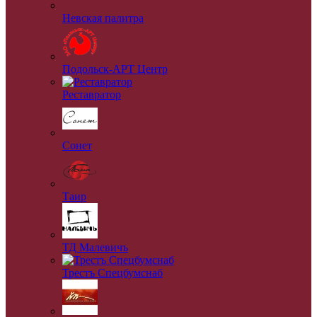
Невская палитра
Подольск-АРТ Центр
Реставратор
Сонет
Таир
ТД Малевичъ
Трестъ Спецбумснаб