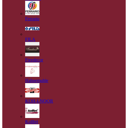
Ferrario
FILA
Freedecor
Hahnemuhle
KOH-I-NOOR
Kolibri