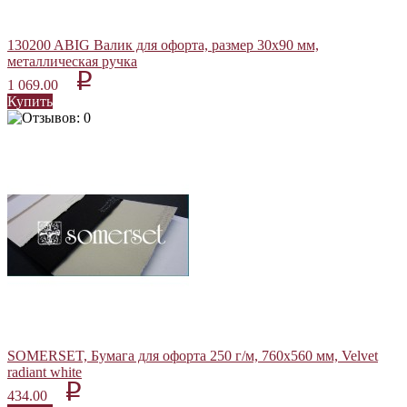
130200 ABIG Валик для офорта, размер 30х90 мм,
металлическая ручка
p
1 069.00
Купить
SOMERSET, Бумага для офорта 250 г/м, 760х560 мм, Velvet
radiant white
p
434.00