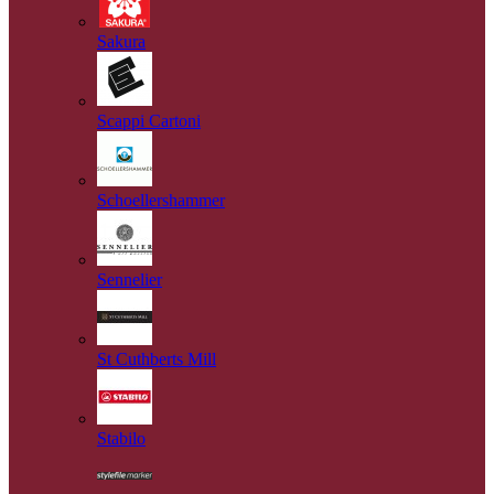
Sakura
Scappi Cartoni
Schoellershammer
Sennelier
St Cuthberts Mill
Stabilo