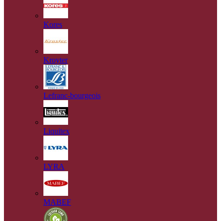
Kores
Kroyter
Lefranc-bourgeois
Liquitex
LYRA
MABEF