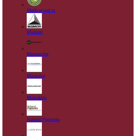
Made-wood.ru
Maimeri
Manuscript
Masserini
Moleskine
Natural Pigments