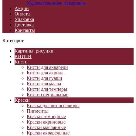
Художественные материалы
Акции
Оплата
Упаковка
Доставка
Контакты
Категории
Картины, рисунки
КНИГИ
Кисти
Кисти для акварели
Кисти для акрила
Кисти для гуаши
Кисти для масла
Кисти для темперы
Кисти специальные
Краски
Краска для линогравюры
Пигменты
Краски темперные
Краски акриловые
Краски маслянные
Краски акварельные