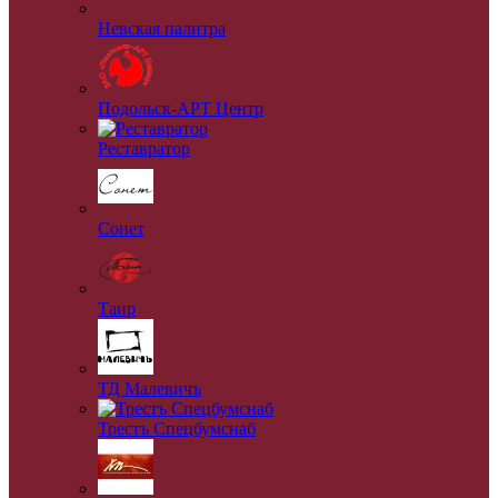
Невская палитра
Подольск-АРТ Центр
Реставратор
Сонет
Таир
ТД Малевичъ
Трестъ Спецбумснаб