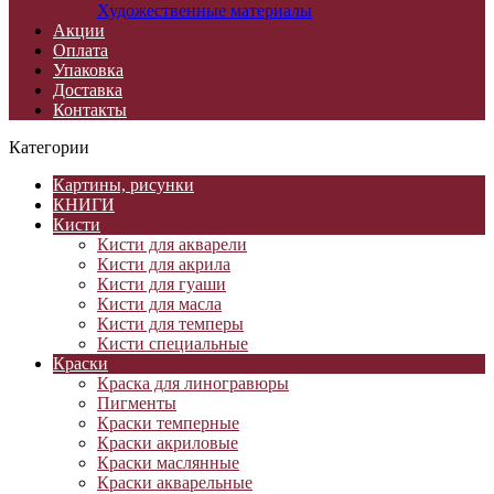
Художественные материалы
Акции
Оплата
Упаковка
Доставка
Контакты
Категории
Картины, рисунки
КНИГИ
Кисти
Кисти для акварели
Кисти для акрила
Кисти для гуаши
Кисти для масла
Кисти для темперы
Кисти специальные
Краски
Краска для линогравюры
Пигменты
Краски темперные
Краски акриловые
Краски маслянные
Краски акварельные