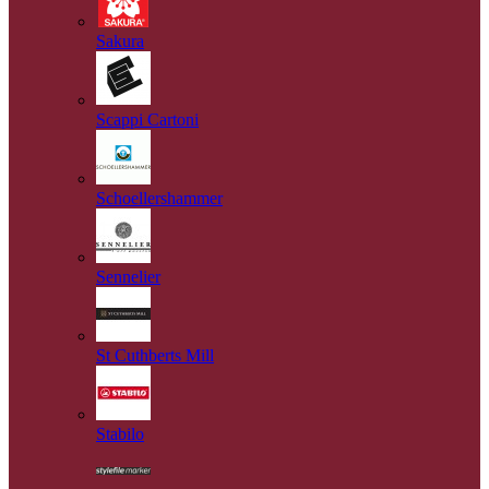
Sakura
Scappi Cartoni
Schoellershammer
Sennelier
St Cuthberts Mill
Stabilo