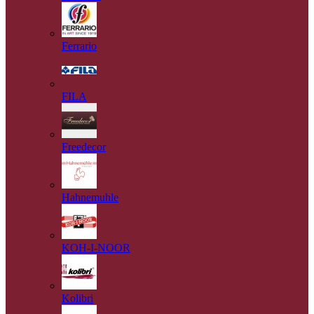
Ferrario
FILA
Freedecor
Hahnemuhle
KOH-I-NOOR
Kolibri