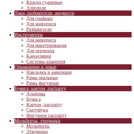
Краски гуашевые
Аэрозоли
Лаки, разбавители, жидкости
Для графики
Для живописи
Разбавители
Инструменты
Для живописи
Для макетирования
Для черчения
Канцелярия
Системы хранения
Обрамление и декор
Накладки и навершия
Рамы овальные
Рамы фигурные
Бумага, картон, паспарту
Альбомы
Бумага
Картон, паспарту
Скетчбуки
Фигурное паспарту
Мольберты, этюдники
Мольберты
Этюдники