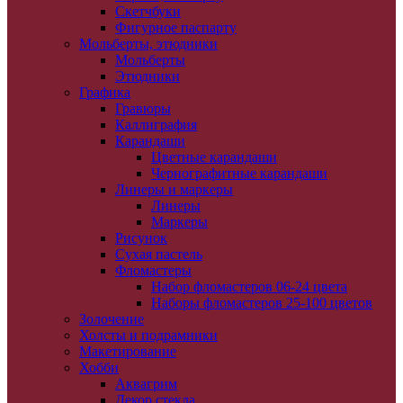
Скетчбуки
Фигурное паспарту
Мольберты, этюдники
Мольберты
Этюдники
Графика
Гравюры
Каллиграфия
Карандаши
Цветные карандаши
Чернографитные карандаши
Линеры и маркеры
Линеры
Маркеры
Рисунок
Сухая пастель
Фломастеры
Набор фломастеров 06-24 цвета
Наборы фломастеров 25-100 цветов
Золочение
Холсты и подрамники
Макетирование
Хобби
Аквагрим
Декор стекла