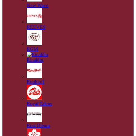
New Wave
REEVES
RGM
Rinaldin
Roubloff
Royal Talens
Rust Oleum