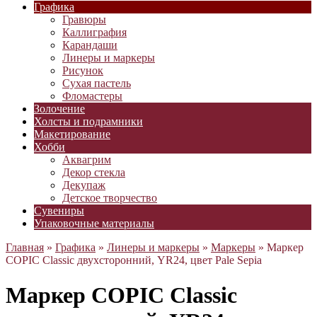
Графика
Гравюры
Каллиграфия
Карандаши
Линеры и маркеры
Рисунок
Сухая пастель
Фломастеры
Золочение
Холсты и подрамники
Макетирование
Хобби
Аквагрим
Декор стекла
Декупаж
Детское творчество
Сувениры
Упаковочные материалы
Главная
»
Графика
»
Линеры и маркеры
»
Маркеры
» Маркер
COPIC Classic двухсторонний, YR24, цвет Pale Sepia
Маркер COPIC Classic