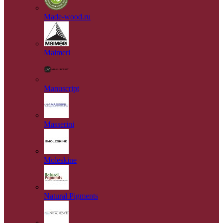
Made-wood.ru
Maimeri
Manuscript
Masserini
Moleskine
Natural Pigments