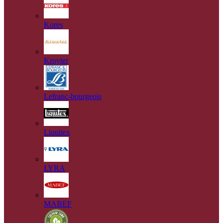
Kores
Kroyter
Lefranc-bourgeois
Liquitex
LYRA
MABEF