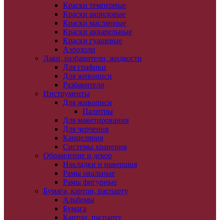
Краски темперные
Краски акриловые
Краски маслянные
Краски акварельные
Краски гуашевые
Аэрозоли
Лаки, разбавители, жидкости
Для графики
Для живописи
Разбавители
Инструменты
Для живописи
Палитры
Для макетирования
Для черчения
Канцелярия
Системы хранения
Обрамление и декор
Накладки и навершия
Рамы овальные
Рамы фигурные
Бумага, картон, паспарту
Альбомы
Бумага
Картон, паспарту