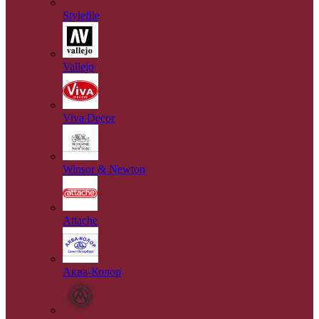
Stylefile
Vallejo
Viva Decor
Winsor & Newton
Аttache
Аква-Колор