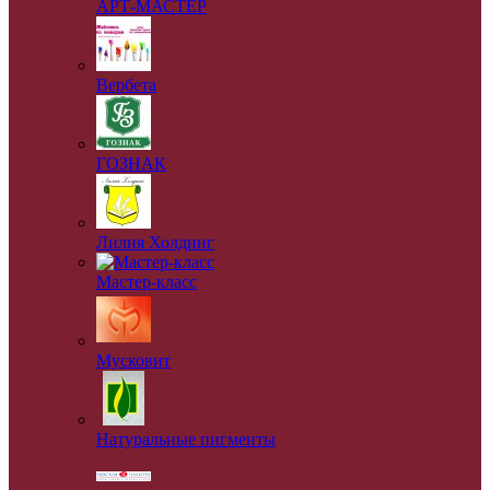
АРТ-МАСТЕР
Вербета
ГОЗНАК
Лилия Холдинг
Мастер-класс
Мусковит
Натуральные пигменты