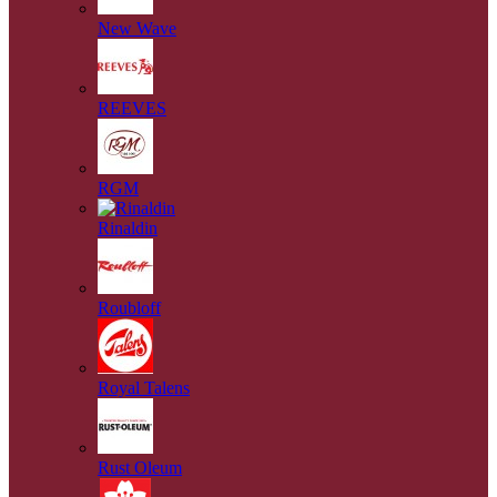
New Wave
REEVES
RGM
Rinaldin
Roubloff
Royal Talens
Rust Oleum