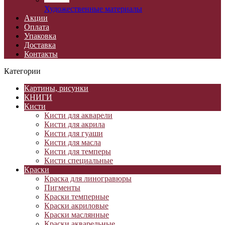
Художественные материалы
Акции
Оплата
Упаковка
Доставка
Контакты
Категории
Картины, рисунки
КНИГИ
Кисти
Кисти для акварели
Кисти для акрила
Кисти для гуаши
Кисти для масла
Кисти для темперы
Кисти специальные
Краски
Краска для линогравюры
Пигменты
Краски темперные
Краски акриловые
Краски маслянные
Краски акварельные