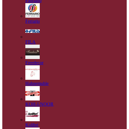
Fabriano
Ferrario
FILA
Freedecor
Hahnemuhle
KOH-I-NOOR
Kolibri