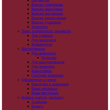
Пигменты
Краски темперные
Краски акриловые
Краски маслянные
Краски акварельные
Краски гуашевые
Аэрозоли
Лаки, разбавители, жидкости
Для графики
Для живописи
Разбавители
Инструменты
Для живописи
Палитры
Для макетирования
Для черчения
Канцелярия
Системы хранения
Обрамление и декор
Накладки и навершия
Рамы овальные
Рамы фигурные
Бумага, картон, паспарту
Альбомы
Бумага