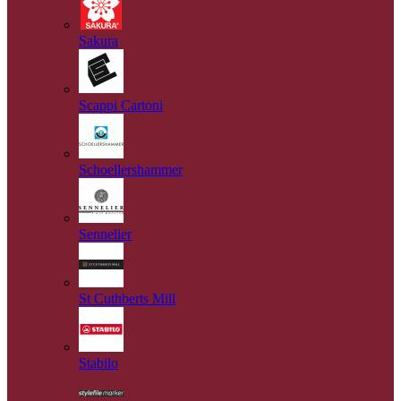
Sakura
Scappi Cartoni
Schoellershammer
Sennelier
St Cuthberts Mill
Stabilo