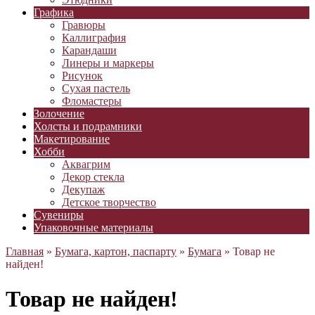
Графика
Гравюры
Каллиграфия
Карандаши
Линеры и маркеры
Рисунок
Сухая пастель
Фломастеры
Золочение
Холсты и подрамники
Макетирование
Хобби
Аквагрим
Декор стекла
Декупаж
Детское творчество
Сувениры
Упаковочные материалы
Главная
»
Бумага, картон, паспарту
»
Бумага
» Товар не
найден!
Товар не найден!