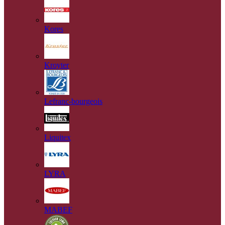
Kores
Kroyter
Lefranc-bourgeois
Liquitex
LYRA
MABEF