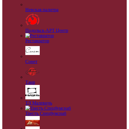
Невская палитра
Подольск-АРТ Центр
Реставратор
Сонет
Таир
ТД Малевичъ
Трестъ Спецбумснаб