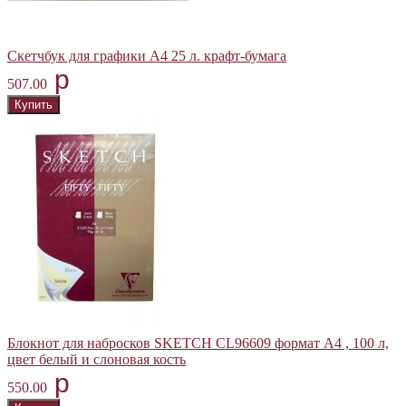
Скетчбук для графики А4 25 л. крафт-бумага
p
507.00
Блокнот для набросков SKETCH CL96609 формат А4 , 100 л,
цвет белый и слоновая кость
p
550.00