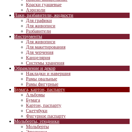
Краски гуашевые
Аэрозоли
Лаки, разбавители, жидкости
Для графики
Для живописи
Разбавители
Инструменты
Для живописи
Для макетирования
Для черчения
Канцелярия
Системы хранения
Обрамление и декор
Накладки и навершия
Рамы овальные
Рамы фигурные
Бумага, картон, паспарту
Альбомы
Бумага
Картон, паспарту
Скетчбуки
Фигурное паспарту
Мольберты, этюдники
Мольберты
Этюдники