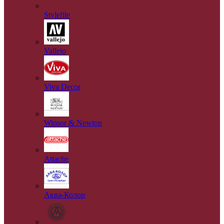
Stylefile
Vallejo
Viva Decor
Winsor & Newton
Аttache
Аква-Колор