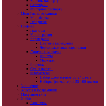
Картон, паспарту
Скетчбуки
Фигурное паспарту
Мольберты, этюдники
Мольберты
Этюдники
Графика
Гравюры
Каллиграфия
Карандаши
Цветные карандаши
Чернографитные карандаши
Линеры и маркеры
Линеры
Маркеры
Рисунок
Сухая пастель
Фломастеры
Набор фломастеров 06-24 цвета
Наборы фломастеров 25-100 цветов
Золочение
Холсты и подрамники
Макетирование
Хобби
Аквагрим