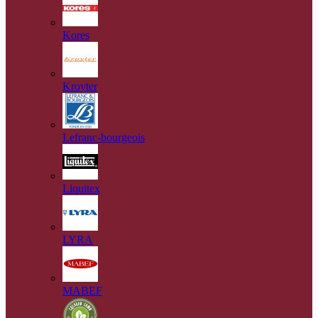
Kores
Kroyter
Lefranc-bourgeois
Liquitex
LYRA
MABEF