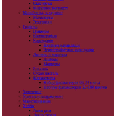
Скетчбуки
Фигурное паспарту
Мольберты, этюдники
Мольберты
Этюдники
Графика
Гравюры
Каллиграфия
Карандаши
Цветные карандаши
Чернографитные карандаши
Линеры и маркеры
Линеры
Маркеры
Рисунок
Сухая пастель
Фломастеры
Набор фломастеров 06-24 цвета
Наборы фломастеров 25-100 цветов
Золочение
Холсты и подрамники
Макетирование
Хобби
Аквагрим
Декор стекла