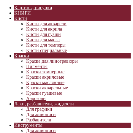
Картины, рисунки
КНИГИ
Кисти
Кисти для акварели
Кисти для акрила
Кисти для гуаши
Кисти для масла
Кисти для темперы
Кисти специальные
Краски
Краска для линогравюры
Пигменты
Краски темперные
Краски акриловые
Краски маслянные
Краски акварельные
Краски гуашевые
Аэрозоли
Лаки, разбавители, жидкости
Для графики
Для живописи
Разбавители
Инструменты
Для живописи