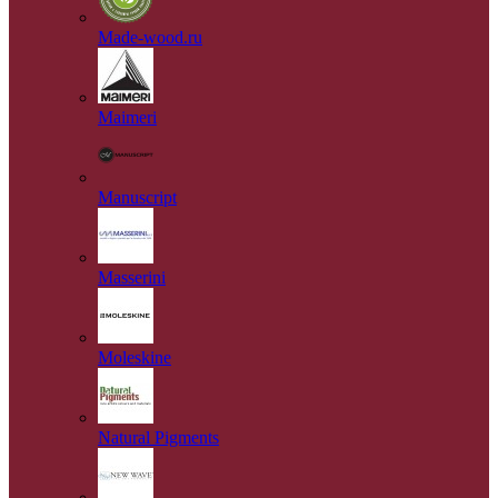
Made-wood.ru
Maimeri
Manuscript
Masserini
Moleskine
Natural Pigments