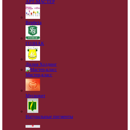
АРТ-МАСТЕР
Вербета
ГОЗНАК
Лилия Холдинг
Мастер-класс
Мусковит
Натуральные пигменты