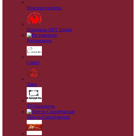
Невская палитра
Подольск-АРТ Центр
Реставратор
Сонет
Таир
ТД Малевичъ
Трестъ Спецбумснаб