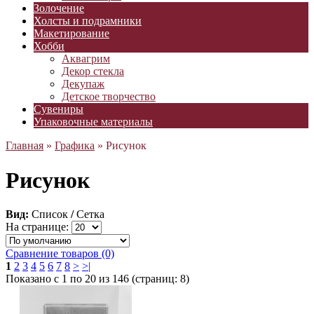
Золочение
Холсты и подрамники
Макетирование
Хобби
Аквагрим
Декор стекла
Декупаж
Детское творчество
Сувениры
Упаковочные материалы
Главная
»
Графика
» Рисунок
Рисунок
Вид:
Список
/
Сетка
На странице:
Сравнение товаров (0)
1
2
3
4
5
6
7
8
>
>|
Показано с 1 по 20 из 146 (страниц: 8)