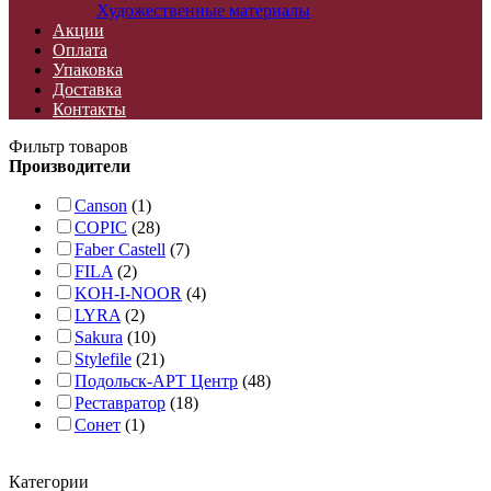
Художественные материалы
Акции
Оплата
Упаковка
Доставка
Контакты
Фильтр товаров
Производители
Canson
(1)
COPIC
(28)
Faber Castell
(7)
FILA
(2)
KOH-I-NOOR
(4)
LYRA
(2)
Sakura
(10)
Stylefile
(21)
Подольск-АРТ Центр
(48)
Реставратор
(18)
Сонет
(1)
Категории