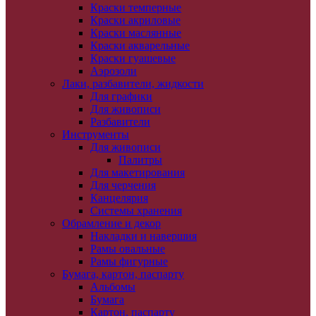
Краски темперные
Краски акриловые
Краски маслянные
Краски акварельные
Краски гуашевые
Аэрозоли
Лаки, разбавители, жидкости
Для графики
Для живописи
Разбавители
Инструменты
Для живописи
Палитры
Для макетирования
Для черчения
Канцелярия
Системы хранения
Обрамление и декор
Накладки и навершия
Рамы овальные
Рамы фигурные
Бумага, картон, паспарту
Альбомы
Бумага
Картон, паспарту