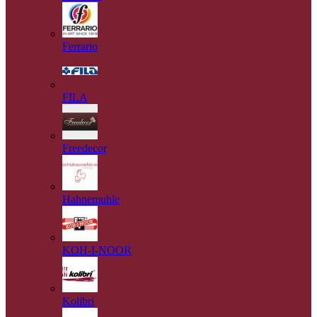
Ferrario
FILA
Freedecor
Hahnemuhle
KOH-I-NOOR
Kolibri