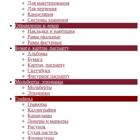
Для макетирования
Для черчения
Канцелярия
Системы хранения
Обрамление и декор
Накладки и навершия
Рамы овальные
Рамы фигурные
Бумага, картон, паспарту
Альбомы
Бумага
Картон, паспарту
Скетчбуки
Фигурное паспарту
Мольберты, этюдники
Мольберты
Этюдники
Графика
Гравюры
Каллиграфия
Карандаши
Линеры и маркеры
Рисунок
Сухая пастель
Фломастеры