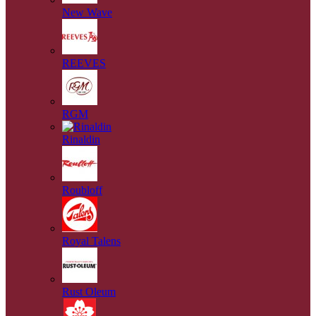
New Wave
REEVES
RGM
Rinaldin
Roubloff
Royal Talens
Rust Oleum