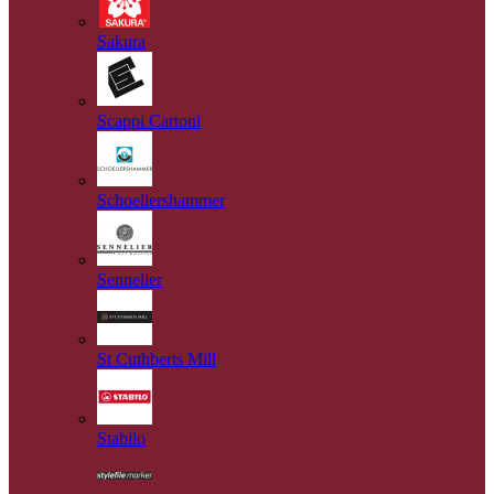
Sakura
Scappi Cartoni
Schoellershammer
Sennelier
St Cuthberts Mill
Stabilo