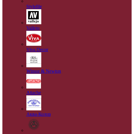
Stylefile
Vallejo
Viva Decor
Winsor & Newton
Аttache
Аква-Колор