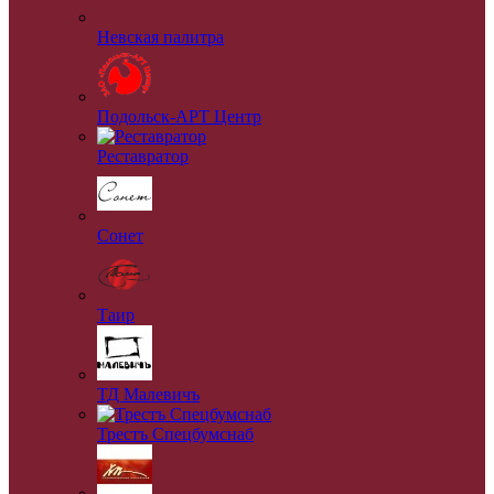
Невская палитра
Подольск-АРТ Центр
Реставратор
Сонет
Таир
ТД Малевичъ
Трестъ Спецбумснаб