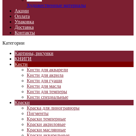
Художественные материалы
Акции
Оплата
Упаковка
Доставка
Контакты
Категории
Картины, рисунки
КНИГИ
Кисти
Кисти для акварели
Кисти для акрила
Кисти для гуаши
Кисти для масла
Кисти для темперы
Кисти специальные
Краски
Краска для линогравюры
Пигменты
Краски темперные
Краски акриловые
Краски маслянные
Краски акварельные