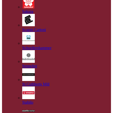
Sakura
Scappi Cartoni
Schoellershammer
Sennelier
St Cuthberts Mill
Stabilo