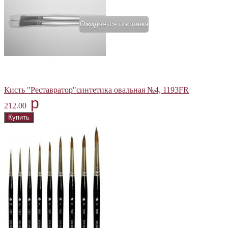
Ожидается поставка
Кисть "Реставратор"синтетика овальная №4, 1193FR
p
212.00