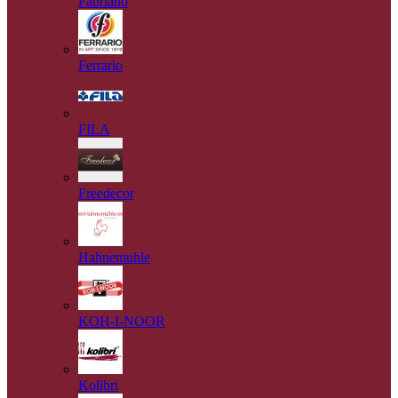
Fabriano
Ferrario
FILA
Freedecor
Hahnemuhle
KOH-I-NOOR
Kolibri