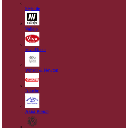
Stylefile
Vallejo
Viva Decor
Winsor & Newton
Аttache
Аква-Колор