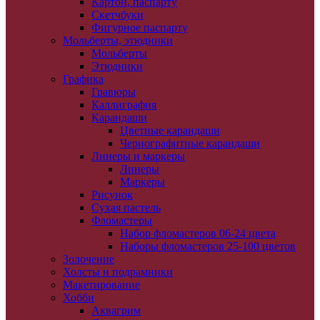
Картон, паспарту
Скетчбуки
Фигурное паспарту
Мольберты, этюдники
Мольберты
Этюдники
Графика
Гравюры
Каллиграфия
Карандаши
Цветные карандаши
Чернографитные карандаши
Линеры и маркеры
Линеры
Маркеры
Рисунок
Сухая пастель
Фломастеры
Набор фломастеров 06-24 цвета
Наборы фломастеров 25-100 цветов
Золочение
Холсты и подрамники
Макетирование
Хобби
Аквагрим