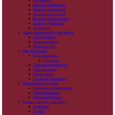
Пигменты
Краски темперные
Краски акриловые
Краски маслянные
Краски акварельные
Краски гуашевые
Аэрозоли
Лаки, разбавители, жидкости
Для графики
Для живописи
Разбавители
Инструменты
Для живописи
Палитры
Для макетирования
Для черчения
Канцелярия
Системы хранения
Обрамление и декор
Накладки и навершия
Рамы овальные
Рамы фигурные
Бумага, картон, паспарту
Альбомы
Бумага