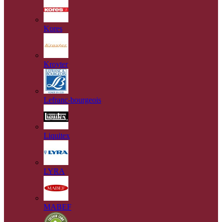
Kores
Kroyter
Lefranc-bourgeois
Liquitex
LYRA
MABEF