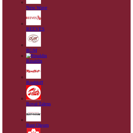
New Wave
REEVES
RGM
Rinaldin
Roubloff
Royal Talens
Rust Oleum