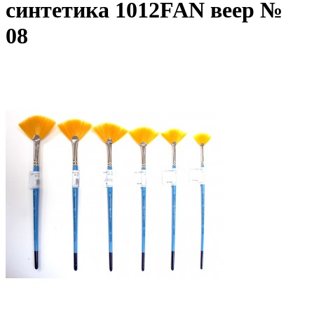
синтетика 1012FAN веер №
08