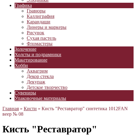
Графика
Гравюры
Каллиграфия
Карандаши
Линеры и маркеры
Рисунок
Сухая пастель
Фломастеры
Золочение
Холсты и подрамники
Макетирование
Хобби
Аквагрим
Декор стекла
Декупаж
Детское творчество
Сувениры
Упаковочные материалы
Главная
»
Кисти
» Кисть "Реставратор" синтетика 1012FAN
веер № 08
Кисть "Реставратор"