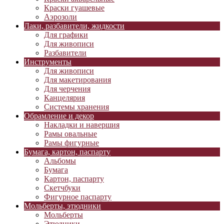
Краски гуашевые
Аэрозоли
Лаки, разбавители, жидкости
Для графики
Для живописи
Разбавители
Инструменты
Для живописи
Для макетирования
Для черчения
Канцелярия
Системы хранения
Обрамление и декор
Накладки и навершия
Рамы овальные
Рамы фигурные
Бумага, картон, паспарту
Альбомы
Бумага
Картон, паспарту
Скетчбуки
Фигурное паспарту
Мольберты, этюдники
Мольберты
Этюдники