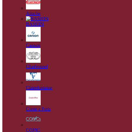
Attache
BASHIN
Canson
Charbonnel
Clairefontaine
Conte a Paris
COPIC