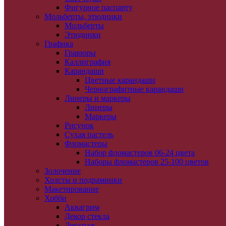
Фигурное паспарту
Мольберты, этюдники
Мольберты
Этюдники
Графика
Гравюры
Каллиграфия
Карандаши
Цветные карандаши
Чернографитные карандаши
Линеры и маркеры
Линеры
Маркеры
Рисунок
Сухая пастель
Фломастеры
Набор фломастеров 06-24 цвета
Наборы фломастеров 25-100 цветов
Золочение
Холсты и подрамники
Макетирование
Хобби
Аквагрим
Декор стекла
Декупаж