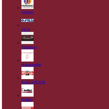
Ferrario
FILA
Freedecor
Hahnemuhle
KOH-I-NOOR
Kolibri