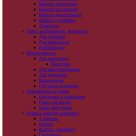
Краски акриловые
Краски маслянные
Краски акварельные
Краски гуашевые
Аэрозоли
Лаки, разбавители, жидкости
Для графики
Для живописи
Разбавители
Инструменты
Для живописи
Палитры
Для макетирования
Для черчения
Канцелярия
Системы хранения
Обрамление и декор
Накладки и навершия
Рамы овальные
Рамы фигурные
Бумага, картон, паспарту
Альбомы
Бумага
Картон, паспарту
Скетчбуки