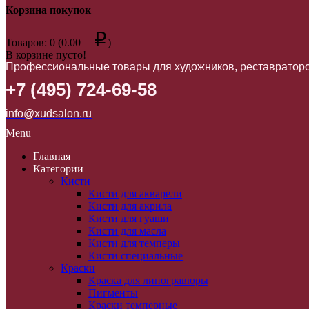
Корзина покупок
p
Товаров: 0 (0.00
)
В корзине пусто!
Профессиональные товары для художников, реставраторо
+7 (495) 724-69-58
info@xudsalon.ru
Menu
Главная
Категории
Кисти
Кисти для акварели
Кисти для акрила
Кисти для гуаши
Кисти для масла
Кисти для темперы
Кисти специальные
Краски
Краска для линогравюры
Пигменты
Краски темперные