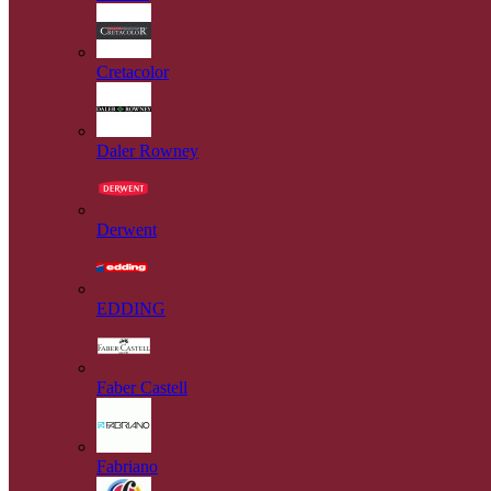
Cretacolor
Daler Rowney
Derwent
EDDING
Faber Castell
Fabriano