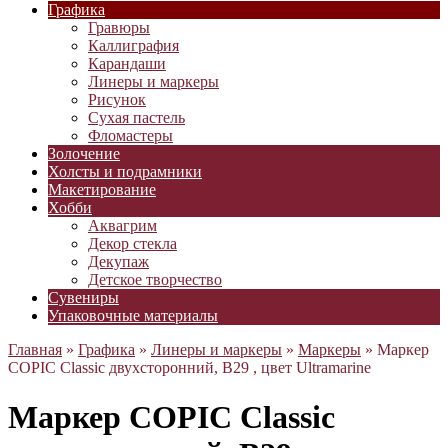
Графика
Гравюры
Каллиграфия
Карандаши
Линеры и маркеры
Рисунок
Сухая пастель
Фломастеры
Золочение
Холсты и подрамники
Макетирование
Хобби
Аквагрим
Декор стекла
Декупаж
Детское творчество
Сувениры
Упаковочные материалы
Главная
»
Графика
»
Линеры и маркеры
»
Маркеры
» Маркер
COPIC Classic двухсторонний, B29 , цвет Ultramarine
Маркер COPIC Classic