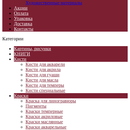
Художественные материалы
Акции
Оплата
Упаковка
Доставка
Контакты
Категории
Картины, рисунки
КНИГИ
Кисти
Кисти для акварели
Кисти для акрила
Кисти для гуаши
Кисти для масла
Кисти для темперы
Кисти специальные
Краски
Краска для линогравюры
Пигменты
Краски темперные
Краски акриловые
Краски маслянные
Краски акварельные