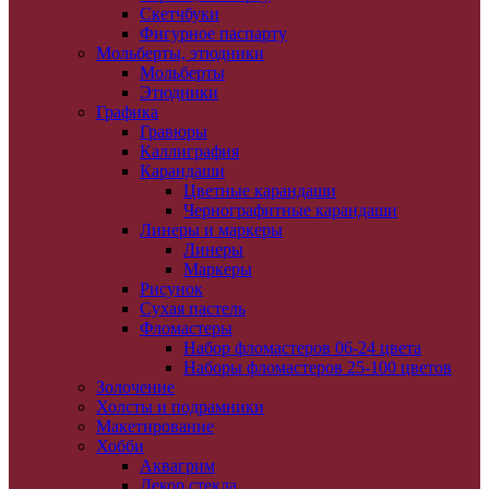
Скетчбуки
Фигурное паспарту
Мольберты, этюдники
Мольберты
Этюдники
Графика
Гравюры
Каллиграфия
Карандаши
Цветные карандаши
Чернографитные карандаши
Линеры и маркеры
Линеры
Маркеры
Рисунок
Сухая пастель
Фломастеры
Набор фломастеров 06-24 цвета
Наборы фломастеров 25-100 цветов
Золочение
Холсты и подрамники
Макетирование
Хобби
Аквагрим
Декор стекла