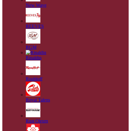
New Wave
REEVES
RGM
Rinaldin
Roubloff
Royal Talens
Rust Oleum