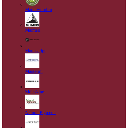
Made-wood.ru
Maimeri
Manuscript
Masserini
Moleskine
Natural Pigments