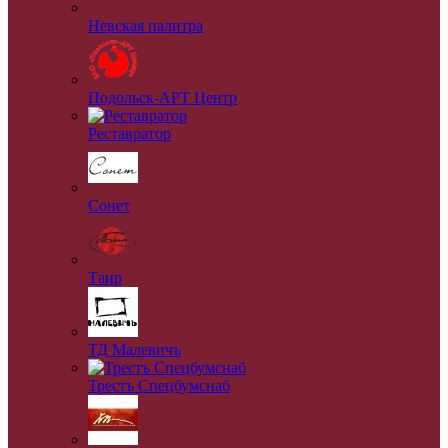
Невская палитра
Подольск-АРТ Центр
Реставратор
Сонет
Таир
ТД Малевичъ
Трестъ Спецбумснаб