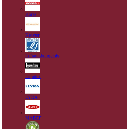
Kores
Kroyter
Lefranc-bourgeois
Liquitex
LYRA
MABEF