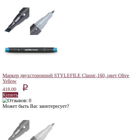
Маркер двухсторонний STYLEFILE Classic,160, цвет Olive
Yellow
p
418.00
Купить
Может быть Вас заинтересует?