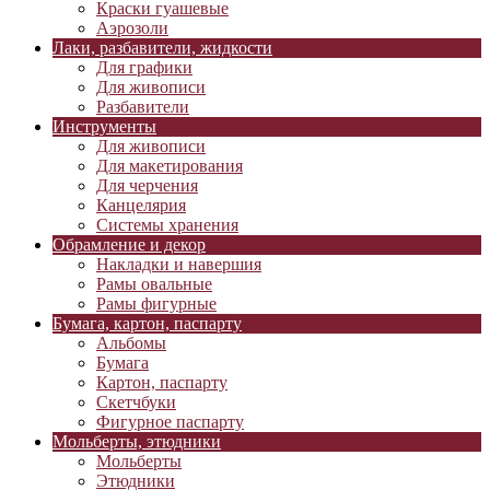
Краски гуашевые
Аэрозоли
Лаки, разбавители, жидкости
Для графики
Для живописи
Разбавители
Инструменты
Для живописи
Для макетирования
Для черчения
Канцелярия
Системы хранения
Обрамление и декор
Накладки и навершия
Рамы овальные
Рамы фигурные
Бумага, картон, паспарту
Альбомы
Бумага
Картон, паспарту
Скетчбуки
Фигурное паспарту
Мольберты, этюдники
Мольберты
Этюдники