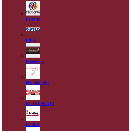
Ferrario
FILA
Freedecor
Hahnemuhle
KOH-I-NOOR
Kolibri