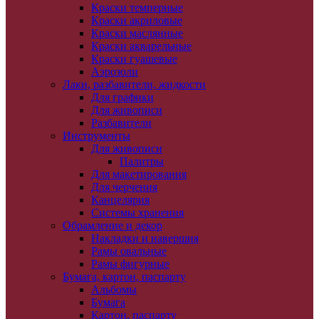
Краски темперные
Краски акриловые
Краски маслянные
Краски акварельные
Краски гуашевые
Аэрозоли
Лаки, разбавители, жидкости
Для графики
Для живописи
Разбавители
Инструменты
Для живописи
Палитры
Для макетирования
Для черчения
Канцелярия
Системы хранения
Обрамление и декор
Накладки и навершия
Рамы овальные
Рамы фигурные
Бумага, картон, паспарту
Альбомы
Бумага
Картон, паспарту