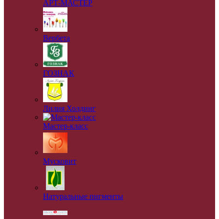
АРТ-МАСТЕР
Вербета
ГОЗНАК
Лилия Холдинг
Мастер-класс
Мусковит
Натуральные пигменты