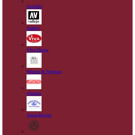
Stylefile
Vallejo
Viva Decor
Winsor & Newton
Аttache
Аква-Колор