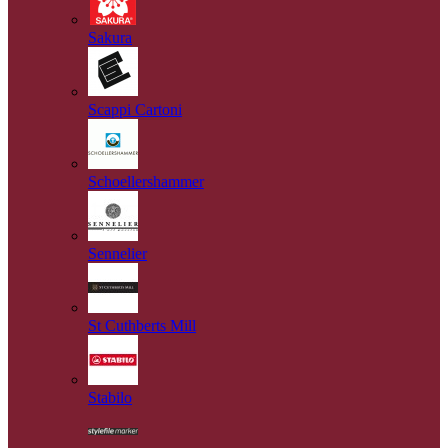
Sakura
Scappi Cartoni
Schoellershammer
Sennelier
St Cuthberts Mill
Stabilo