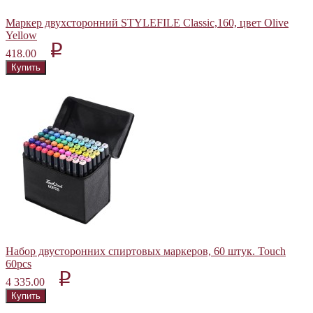
Маркер двухсторонний STYLEFILE Classic,160, цвет Olive
Yellow
p
418.00
Набор двусторонних спиртовых маркеров, 60 штук. Touch
60pcs
p
4 335.00